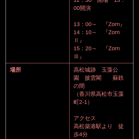
12：30 開場 13：
00開演
13：00～ 『Zorn』
14：10～ 『Zorn
Ⅱ』
15：20～ 『Zorn
Ⅲ』
場所
高松城跡 玉藻公
園 披雲閣 蘇鉄
の間
（香川県高松市玉藻
町2-1）
アクセス
高松築港駅より 徒
歩4分